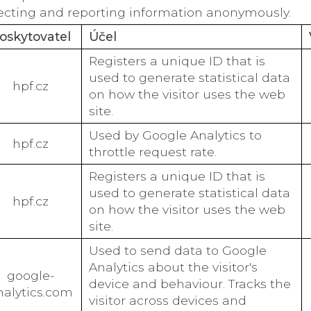
lecting and reporting information anonymously.
oskytovatel
Účel
Registers a unique ID that is
used to generate statistical data
hpf.cz
on how the visitor uses the web
site.
Used by Google Analytics to
hpf.cz
throttle request rate.
Registers a unique ID that is
used to generate statistical data
hpf.cz
on how the visitor uses the web
site.
Used to send data to Google
Analytics about the visitor's
google-
device and behaviour. Tracks the
nalytics.com
visitor across devices and