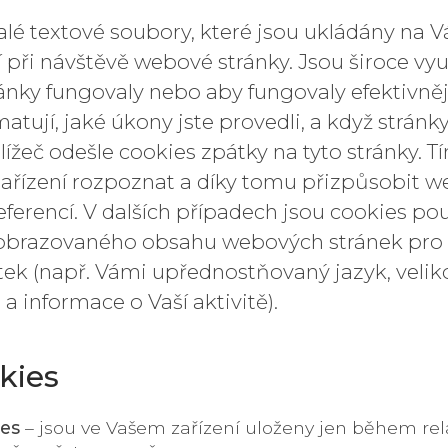
lé textové soubory, které jsou ukládány na V
í při návštěvě webové stránky. Jsou široce vy
ánky fungovaly nebo aby fungovaly efektivně
atují, jaké úkony jste provedli, a když stránky
lížeč odešle cookies zpátky na tyto stránky.
řízení rozpoznat a díky tomu přizpůsobit w
eferencí. V dalších případech jsou cookies po
obrazovaného obsahu webových stránek pro 
itek (např. Vámi upřednostňovaný jazyk, velik
 a informace o Vaší aktivitě).
kies
es
– jsou ve Vašem zařízení uloženy jen během rel