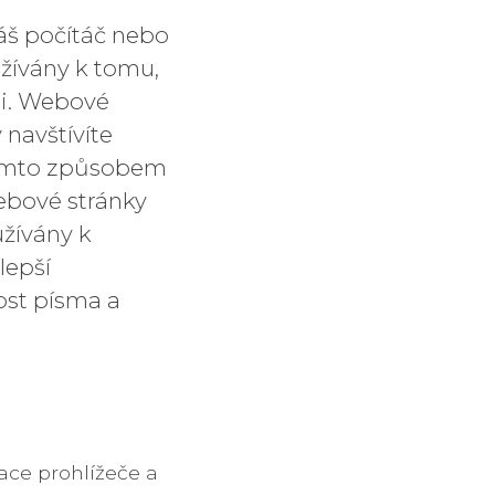
áš počítáč nebo
užívány k tomu,
ji. Webové
 navštívíte
 Tímto způsobem
ebové stránky
užívány k
lepší
ost písma a
ace prohlížeče a