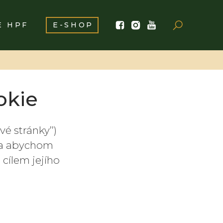
E HPF
E-SHOP
okie
é stránky’’)
í a abychom
cílem jejího