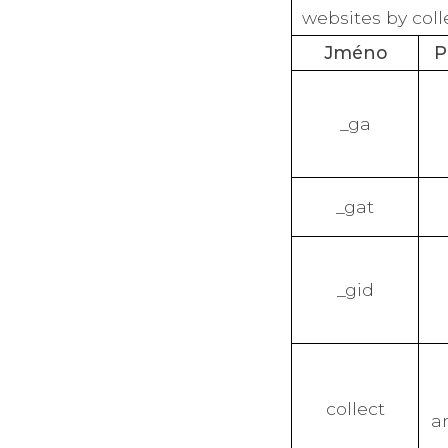
websites by col
Jméno
P
_ga
_gat
_gid
collect
a