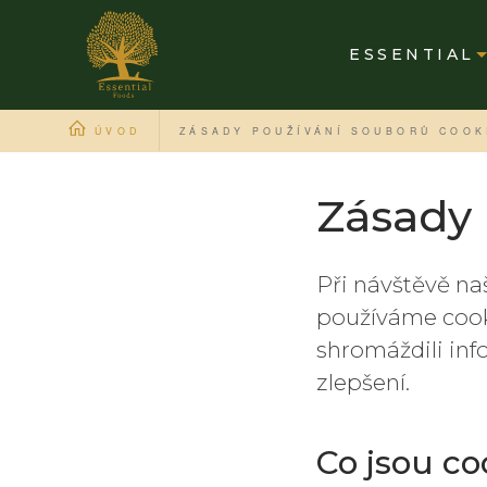
ESSENTIAL
ÚVOD
ZÁSADY POUŽÍVÁNÍ SOUBORŮ COOK
Zásady 
Při návštěvě na
používáme cook
shromáždili inf
zlepšení.
Co jsou co