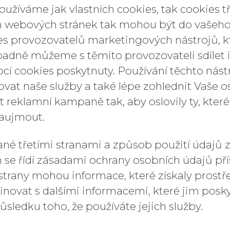
oužíváme jak vlastních cookies, tak cookies tř
m webových stránek tak mohou být do vašeho 
es provozovatelů marketingových nástrojů, k
padně můžeme s těmito provozovateli sdílet 
cí cookies poskytnuty. Používání těchto nás
ovat naše služby a také lépe zohlednit Vaše o
it reklamní kampaně tak, aby oslovily ty, kter
zaujmout.
né třetími stranami a způsob použití údajů z
 se řídí zásadami ochrany osobních údajů pří
tí strany mohou informace, které získaly prost
novat s dalšími informacemi, které jim posk
důsledku toho, že používáte jejich služby.