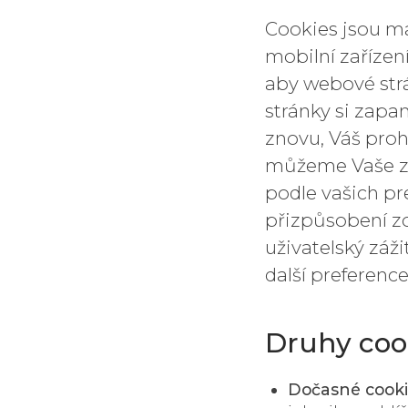
Cookies jsou ma
mobilní zařízen
aby webové str
stránky si zapam
znovu, Váš proh
můžeme Vaše za
podle vašich pr
přizpůsobení z
uživatelský záž
další preference
Druhy coo
Dočasné cooki