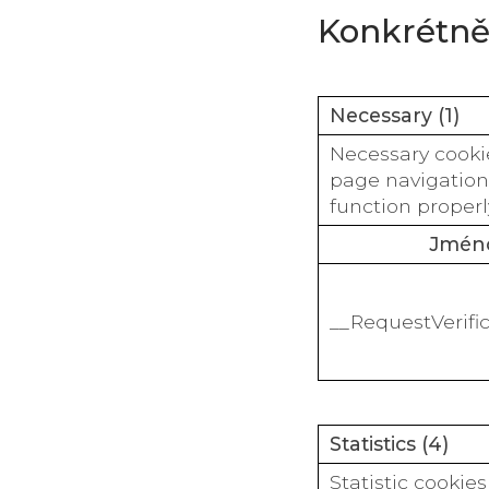
Konkrétně
Necessary (1)
Necessary cooki
page navigation
function properl
Jmén
__RequestVerifi
Statistics (4)
Statistic cookie