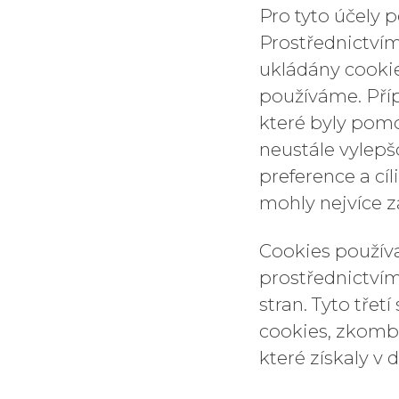
Pro tyto účely p
Prostřednictví
ukládány cooki
používáme. Pří
které byly pomo
neustále vylepš
preference a cíl
mohly nejvíce 
Cookies používa
prostřednictvím
stran. Tyto tře
cookies, zkombi
které získaly v 