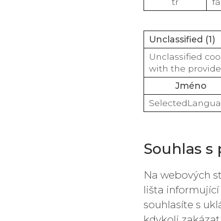
tr
f
Unclassified (1)
Unclassified coo
with the provider
Jméno
SelectedLangu
Souhlas s
Na webových str
lišta informují
souhlasíte s uk
kdykoli zakázat