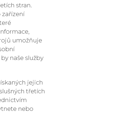
etích stran.
zařízení
teré
informace,
trojů umožňuje
sobní
é by naše služby
ískaných jejich
slušných třetích
řednictvím
ytnete nebo