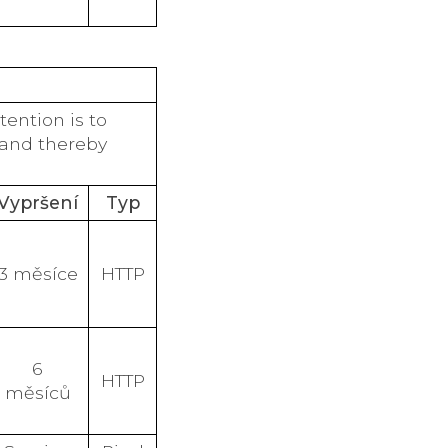
tention is to
 and thereby
Vypršení
Typ
3 měsíce
HTTP
6
HTTP
měsíců