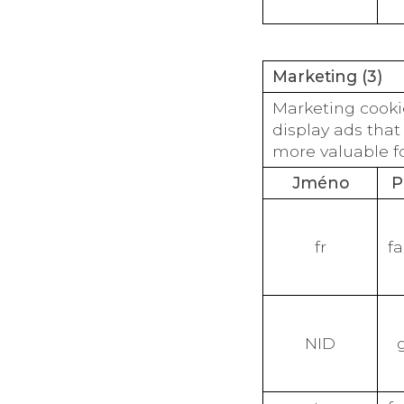
Marketing (3)
Marketing cookie
display ads that
more valuable fo
Jméno
P
fr
f
NID