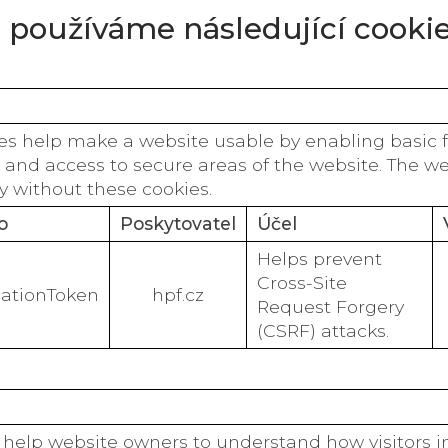
 používáme následující cookie
es help make a website usable by enabling basic f
 and access to secure areas of the website. The w
y without these cookies.
o
Poskytovatel
Účel
Helps prevent
Cross-Site
cationToken
hpf.cz
Request Forgery
(CSRF) attacks.
s help website owners to understand how visitors i