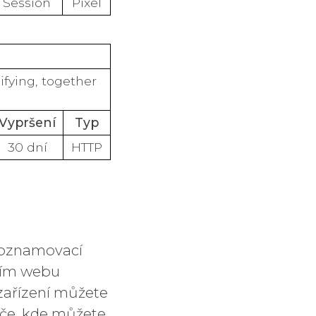
Session
Pixel
ifying, together
Vypršení
Typ
30 dní
HTTP
í oznamovací
áním webu
zařízení můžete
eče, kde můžete