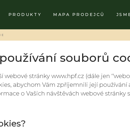
PRODUKTY
MAPA PRODEJCŮ
JSM
IE
používání souborů co
ší webové stránky www.hpf.cz (dále jen ‘'webov
ies, abychom Vám zpříjemnili její používán
ormace o Vašich návštěvách webové stránky s 
okies?