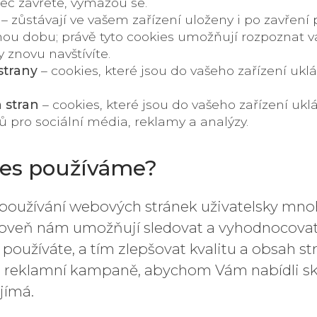
žeč zavřete, vymažou se.
– zůstávají ve vašem zařízení uloženy i po zavření p
ou dobu; právě tyto cookies umožňují rozpoznat va
 znovu navštívíte.
strany
– cookies, které jsou do vašeho zařízení u
h stran
– cookies, které jsou do vašeho zařízení uk
ů pro sociální média, reklamy a analýzy.
ies používáme?
e používání webových stránek uživatelsky m
ároveň nám umožňují sledovat a vyhodnocova
používáte, a tím zlepšovat kvalitu a obsah str
še reklamní kampaně, abychom Vám nabídli sk
jímá.