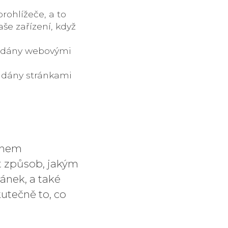
rohlížeče, a to
še zařízení, když
kládány webovými
ládány stránkami
nohem
t způsob, jakým
ánek, a také
utečně to, co