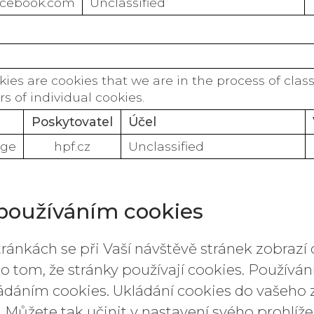
acebook.com
Unclassified
kies are cookies that we are in the process of class
s of individual cookies.
Poskytovatel
Účel
age
hpf.cz
Unclassified
 používáním cookies
ánkách se při Vaší návštěvě stránek zobraz
cí o tom, že stránky používají cookies. Použív
ládáním cookies. Ukládání cookies do vašeho 
. Můžete tak učinit v nastavení svého prohlíž