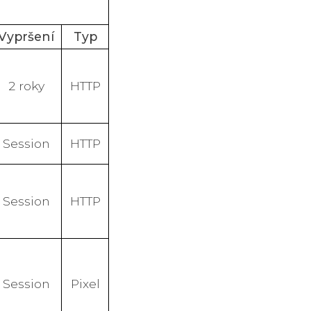
Vypršení
Typ
2 roky
HTTP
Session
HTTP
Session
HTTP
Session
Pixel