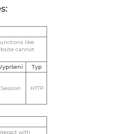
s:
unctions like
ebsite cannot
Vypršení
Typ
Session
HTTP
nteract with