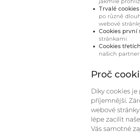
jakmile prohlí
Trvalé cookies
po různě dlouh
webové stránky
Cookies první 
stránkami.
Cookies třetíc
našich partner
Proč cook
Díky cookies j
příjemnější. Z
webové stránky 
lépe zacílit na
Vás samotné za