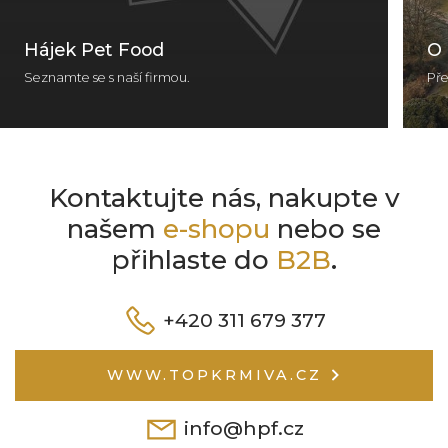
Hájek Pet Food
O 
Seznamte se s naší firmou.
Pře
Kontaktujte nás, nakupte v
našem
e-shopu
nebo se
přihlaste do
B2B
.
+420 311 679 377
WWW.TOPKRMIVA.CZ
info@hpf.cz