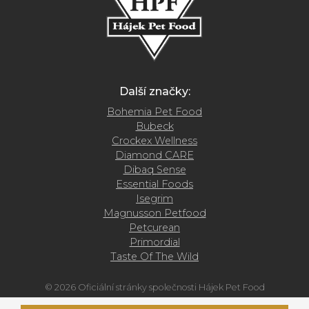
Další značky:
Bohemia Pet Food
Bubeck
Crockex Wellness
Diamond CARE
Dibaq Sense
Essential Foods
Isegrim
Magnusson Petfood
Petcurean
Primordial
Taste Of The Wild
© 2026 Oficiální stránky společnosti Hájek Pet Food
Tvorba prodejních cen je výhradní kompetenci obchodníka