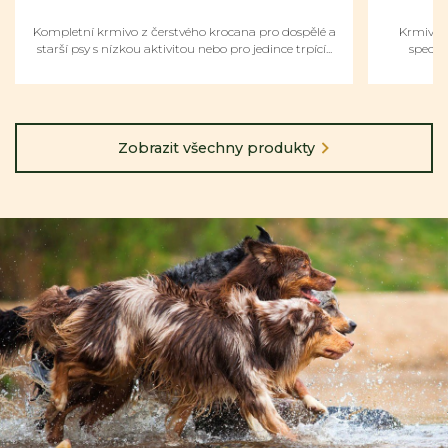
Kompletní krmivo z čerstvého krocana pro dospělé a
Krmivo p
starší psy s nízkou aktivitou nebo pro jedince trpící...
speciál
Zobrazit všechny produkty