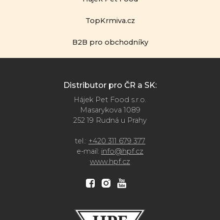
TopKrmiva.cz
B2B pro obchodníky
Distributor pro ČR a SK:
Hájek Pet Food s.r.o.
Masarykova 1089
252 19 Rudná u Prahy
tel.:
+420 311 679 377
e-mail:
info@hpf.cz
www.hpf.cz